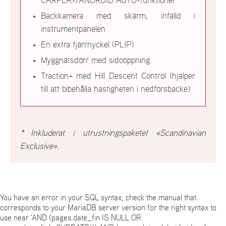
CARPLAY/ANDROID AUTO-funktioner
Backkamera med skärm, infälld i
instrumentpanelen
En extra fjärrnyckel (PLIP)
Myggnätsdörr med sidoöppning
Traction+ med Hill Descent Control (hjälper
till att bibehålla hastigheten i nedförsbacke)
* Inkluderat i utrustningspaketet «Scandinavian
Exclusive».
You have an error in your SQL syntax; check the manual that
corresponds to your MariaDB server version for the right syntax to
use near 'AND (pages.date_fin IS NULL OR