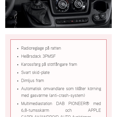
Radioreglage på ratten
Helårsdäck 3PMSF
Karossfärg på stötfångare fram
Svart skid-plate
Dimljus fram
Automatisk omvandlare som tillåter körning
med gasvärme (anti-crash-system)
Multimediastation DAB PIONEER® med
6,8-tumsskärm och APPLE