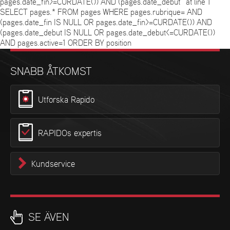
pages.date_fin>=CURDATE()) AND (pages.date_debut ' at line 1
SELECT pages.* FROM pages WHERE pages.rubrique= AND
(pages.date_fin IS NULL OR pages.date_fin>=CURDATE()) AND
(pages.date_debut IS NULL OR pages.date_debut<=CURDATE())
AND pages.active=1 ORDER BY position
SNABB ÅTKOMST
Utforska Rapido
RAPIDOs expertis
Kundservice
SE ÄVEN