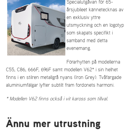
Specialutgåvan för 65-
årsjubileet kännetecknas av
en exklusiv yttre
utsmyckning och en logotyp
som skapats specifikt i
samband med detta
evenemang.
Förarhytten på modellerna
C55, C86, 666F, 696F samt modellen V62* i sin helhet
finns i en stilren metallgrå nyans (Iron Grey). Tvåfärgade
aluminiumfälgar lyfter subtilt fram fordonets harmoni.
* Modellen V62 finns också i vit kaross som tillval.
Ännu mer utrustning