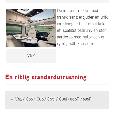
Denna profilmodell med
fransk säng erbjuder en unik
inredning: ett L-format kök,
ett spatiöst badrum, en stor
garderob med hyllor och ett
rymligt sällskapsrum.
V62
En riklig standardutrustning
V
62
/ C
55
/ C
86
/ C
55i
/ C
86i
/
666
F /
696
F