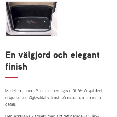
En välgjord och elegant
finish
Modellerna inom Specialserien ägnad åt 65-årsjubileet
erbjuder en högkvalitativ finish på insidan, in i minsta
detalj.
Den exklusiva klädseln med sitt raffinerade «65 år»-