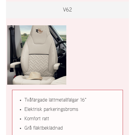
V62
Tvåfärgade lättmetallfälgar 16"
Elektrisk parkeringsbroms
Komfort ratt
Grå fläktbeklädnad