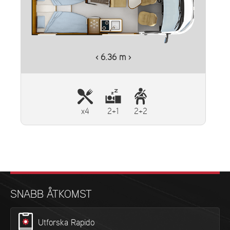
‹ 6.36 m ›
x4
2+1
2+2
SNABB ÅTKOMST
Utforska Rapido