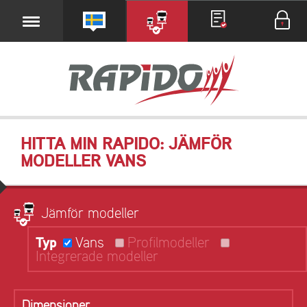
HITTA MIN RAPIDO: JÄMFÖR
MODELLER VANS
Jämför modeller
Typ
Vans
Profilmodeller
Integrerade modeller
Dimensioner