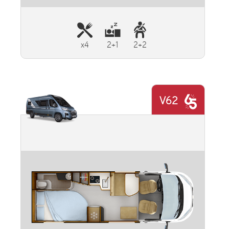
x4
2+1
2+2
V62