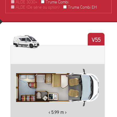
ALDE 3030+
Truma Combi
ALDE (De série ou option)
Truma Combi EH
V55
‹ 5.99 m ›