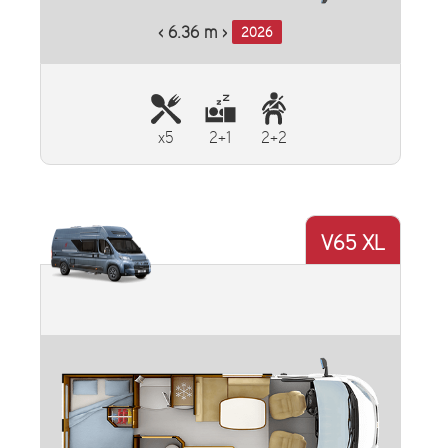
‹ 6.36 m ›
2026
x5
2+1
2+2
V65 XL