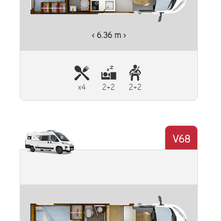
‹ 6.36 m ›
x4
2+2
2+2
V68