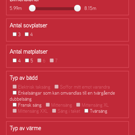
5.99m
8.15m
Antal sovplatser
3
4
Antal matplatser
4
5
6
7
Typ av bädd
Elektrisk taksäng
Soffor mitt emot varandra
Enkelsängar som kan omvandlas till en tvärgående
dubbelsäng
Fransk säng
Mittensäng
Mittensäng XL
Mittensäng XXL
Säng i taket
Tvärsäng
Typ av värme